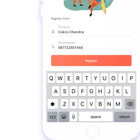
Ulasan
an juga ulasan kepada vendor
Da
aik melayani anda