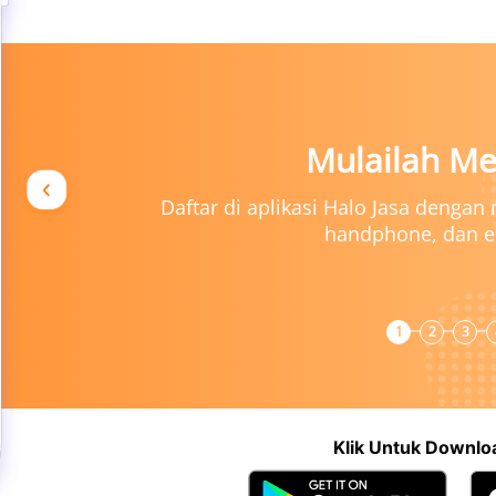
Mulailah Mendaftar
ftar di aplikasi Halo Jasa dengan menggunakan nam
handphone, dan email kamu
1
2
3
Klik Untuk Downloa