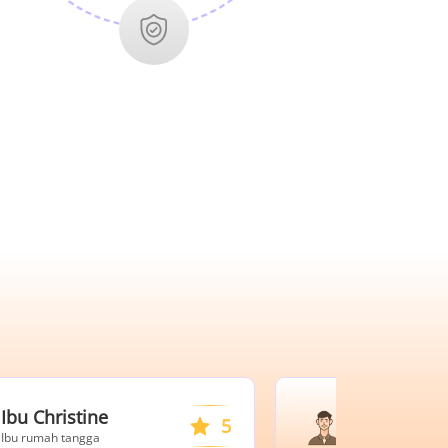
tine
Bapak Beno dars
5
gga
Profesional