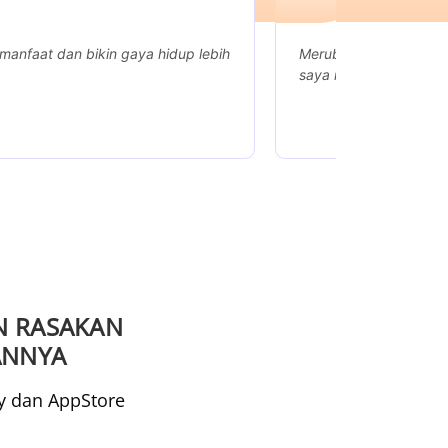
bikin gaya hidup lebih
Merubah kebiasaan konvensional
saya memiliki waktu lebih baik
 RASAKAN
NNYA
ay dan AppStore