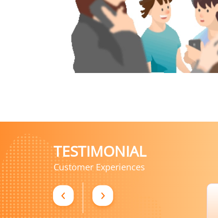
TESTIMONIAL
Customer Experiences
Ibu Christine
5
Ibu rumah tangga
S