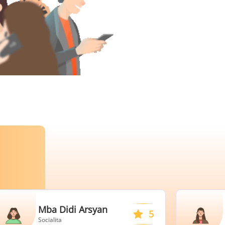
Mba Didi Arsyan
Ibu Chris
5
ocialita
Ibu rumah tan